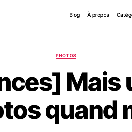
Blog
À propos
Catég
Catégories
PHOTOS
nces] Mais 
otos quand 