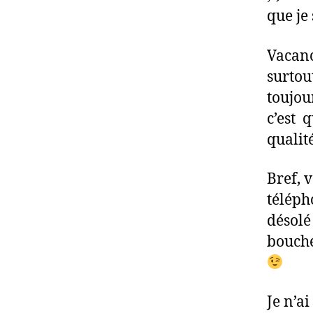
que je
Vacanc
surtou
toujou
c’est 
qualité
Bref, v
téléph
désolé
bouché
Je n’ai