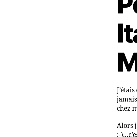
P
It
M
J’étais
jamais
chez m
Alors j
;-)…c’