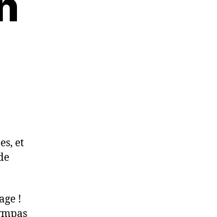
n
es, et
de
age !
sympas