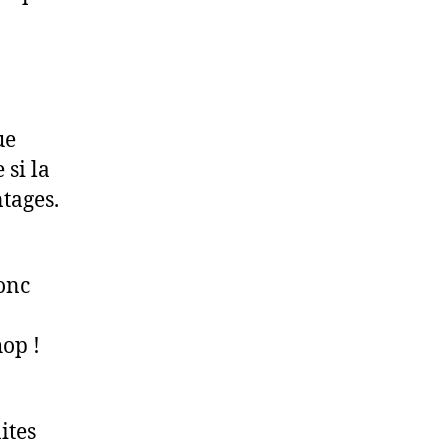
ue
si la
ntages.
onc
op !
ites