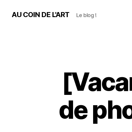
AU COIN DE L'ART
Le blog !
[Vaca
de ph