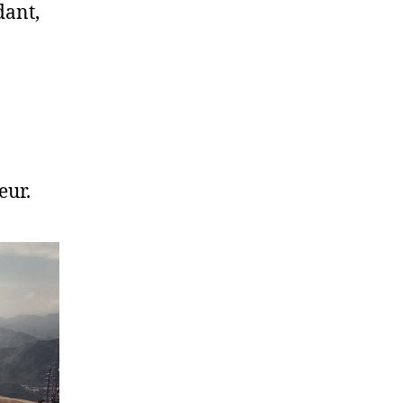
dant,
eur.