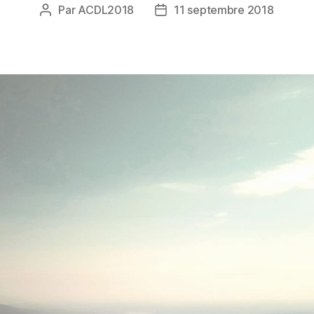
Par
ACDL2018
11 septembre 2018
Auteur
Date
de
de
l’article
l’article