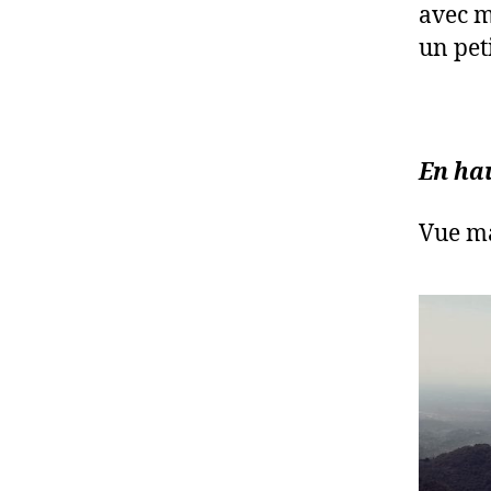
avec m
un pet
En ha
Vue ma