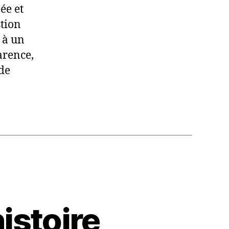
ée et
stion
, à un
arence,
 de
istoire