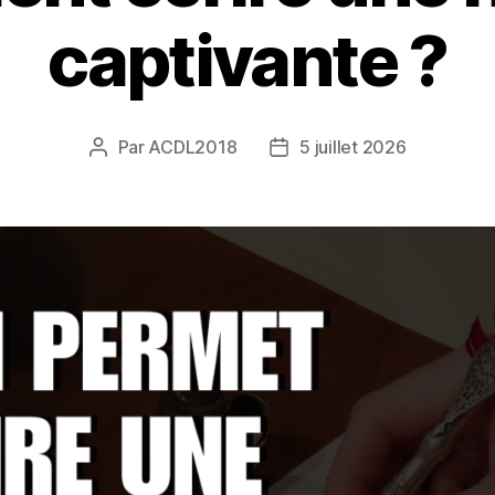
captivante ?
Par
ACDL2018
5 juillet 2026
Auteur
Date
de
de
l’article
l’article