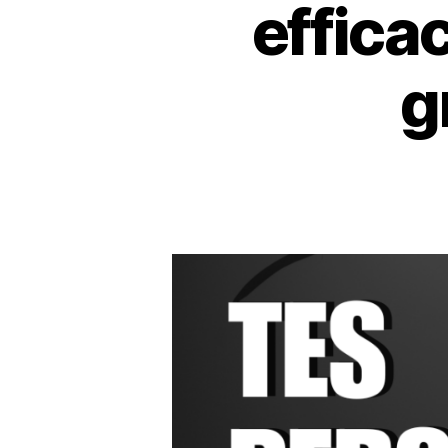
effica
g