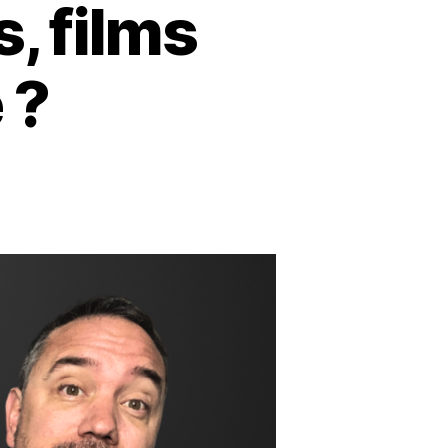
, films
 ?