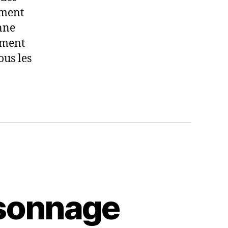
ement
nne
oment
ous les
sonnage