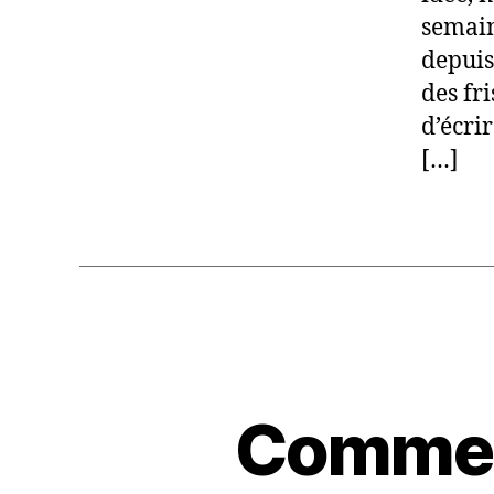
semain
depuis
des fr
d’écri
[…]
Commen