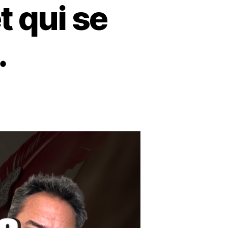
t qui se
…