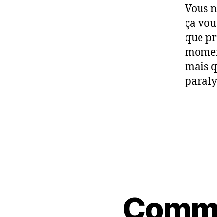
Vous n
ça vou
que pre
moment
mais q
paralys
Commen