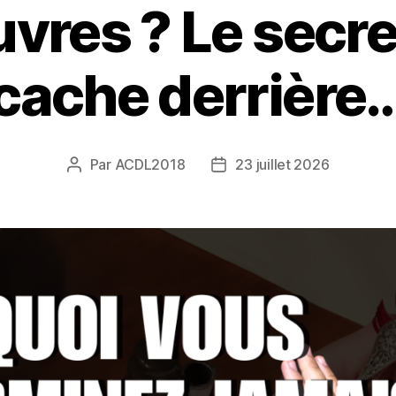
vres ? Le secre
cache derrière
Par
ACDL2018
23 juillet 2026
Auteur
Date
de
de
l’article
l’article