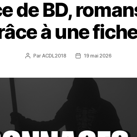
ce de BD, romans
râce à une fiche
Par
ACDL2018
19 mai 2026
Auteur
Date
de
de
l’article
l’article