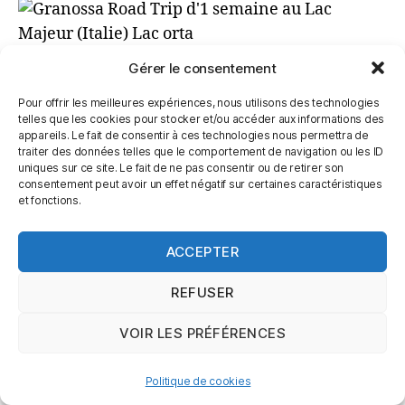
Nuit à Grassona
Gérer le consentement
Pour offrir les meilleures expériences, nous utilisons des technologies
telles que les cookies pour stocker et/ou accéder aux informations des
appareils. Le fait de consentir à ces technologies nous permettra de
traiter des données telles que le comportement de navigation ou les ID
Jour 3 : Monte Motarone
uniques sur ce site. Le fait de ne pas consentir ou de retirer son
consentement peut avoir un effet négatif sur certaines caractéristiques
et fonctions.
C’est un endroit MAGIQUE. Le plus bel endroit
de notre séjour. Une vue panoramique à 360°
ACCEPTER
sur les 7 lacs d’Italie. Franchement c’était
grandiose. Il faisait un temps magnifique.
REFUSER
Parfait pour faire de la randonnée et de la luge
d’été ! Les enfants étaient ravis !
VOIR LES PRÉFÉRENCES
Politique de cookies