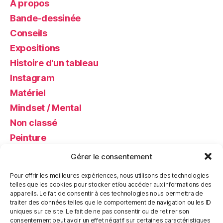
A propos
Bande-dessinée
Conseils
Expositions
Histoire d'un tableau
Instagram
Matériel
Mindset / Mental
Non classé
Peinture
Photos
Gérer le consentement
Presse
Pour offrir les meilleures expériences, nous utilisons des technologies
Road Trip Photos
telles que les cookies pour stocker et/ou accéder aux informations des
appareils. Le fait de consentir à ces technologies nous permettra de
Salon – Dédicaces BD
traiter des données telles que le comportement de navigation ou les ID
Vidéo démo peinture
uniques sur ce site. Le fait de ne pas consentir ou de retirer son
consentement peut avoir un effet négatif sur certaines caractéristiques