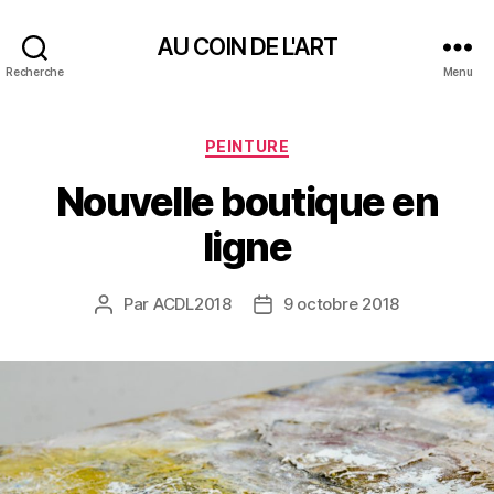
AU COIN DE L'ART
Recherche
Menu
Catégories
PEINTURE
Nouvelle boutique en
ligne
Par
ACDL2018
9 octobre 2018
Auteur
Date
de
de
l’article
l’article