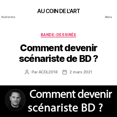
AU COIN DE L'ART
Recherche
Menu
Catégories
BANDE-DESSINÉE
Comment devenir
scénariste de BD ?
Par
ACDL2018
2 mars 2021
Auteur
Date
de
de
l’article
l’article